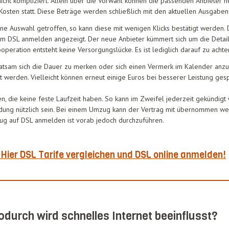
 nicht kompliziert. Allein über die Vorwahl können die passenden Anbieter 
Kosten statt. Diese Beträge werden schließlich mit den aktuellen Ausgaben
e Auswahl getroffen, so kann diese mit wenigen Klicks bestätigt werden. D
im DSL anmelden angezeigt. Der neue Anbieter kümmert sich um die Detai
ooperation entsteht keine Versorgungslücke. Es ist lediglich darauf zu acht
es ratsam sich die Dauer zu merken oder sich einen Vermerk im Kalender anz
t werden. Vielleicht können erneut einige Euros bei besserer Leistung ges
n, die keine feste Laufzeit haben. So kann im Zweifel jederzeit gekündigt 
ndung nützlich sein. Bei einem Umzug kann der Vertrag mit übernommen w
ezug auf DSL anmelden ist vorab jedoch durchzuführen.
Hier DSL Tarife vergleichen und DSL online anmelden!
durch wird schnelles Internet beeinflusst?