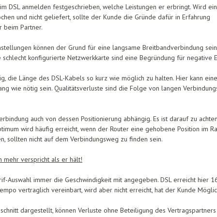
eim DSL anmelden festgeschrieben, welche Leistungen er erbringt. Wird ei
chen und nicht geliefert, sollte der Kunde die Gründe dafür in Erfahrung
r beim Partner.
nstellungen können der Grund für eine langsame Breitbandverbindung sein
e schlecht konfigurierte Netzwerkkarte sind eine Begründung für negative 
g, die Länge des DSL-Kabels so kurz wie möglich zu halten. Hier kann e
ang wie nötig sein. Qualitätsverluste sind die Folge von langen Verbind
erbindung auch von dessen Positionierung abhängig. Es ist darauf zu achten
imum wird häufig erreicht, wenn der Router eine gehobene Position im Ra
, sollten nicht auf dem Verbindungsweg zu finden sein.
mehr verspricht als er hält!
f-Auswahl immer die Geschwindigkeit mit angegeben. DSL erreicht hier 16 
Tempo vertraglich vereinbart, wird aber nicht erreicht, hat der Kunde Mögl
chnitt dargestellt, können Verluste ohne Beteiligung des Vertragspartne