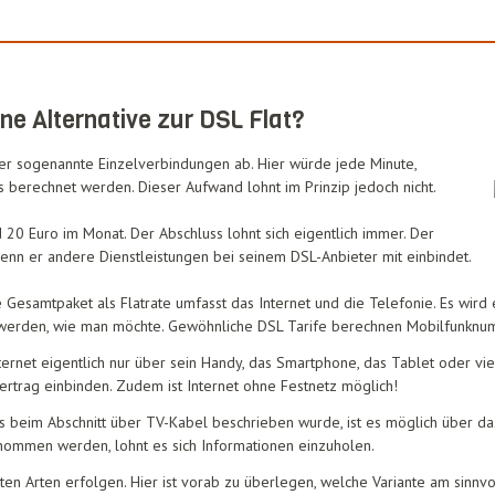
ne Alternative zur DSL Flat?
r sogenannte Einzelverbindungen ab. Hier würde jede Minute,
 berechnet werden. Dieser Aufwand lohnt im Prinzip jedoch nicht.
 20 Euro im Monat. Der Abschluss lohnt sich eigentlich immer. Der
wenn er andere Dienstleistungen bei seinem DSL-Anbieter mit einbindet.
 Gesamtpaket als Flatrate umfasst das Internet und die Telefonie. Es wird 
rt werden, wie man möchte. Gewöhnliche DSL Tarife berechnen Mobilfunknu
ernet eigentlich nur über sein Handy, das Smartphone, das Tablet oder viel
rtrag einbinden. Zudem ist Internet ohne Festnetz möglich!
s beim Abschnitt über TV-Kabel beschrieben wurde, ist es möglich über da
ommen werden, lohnt es sich Informationen einzuholen.
ten Arten erfolgen. Hier ist vorab zu überlegen, welche Variante am sinnvo