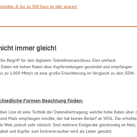
nmelden & bis zu 500 Euro im Jahr sparen!
nicht immer gleich!
sche Begriff für den digitalen Teilnehmeranschluss. Dies umfasst
e Daten mit hohen Raten über Kupferleitungen gesendet und empfangen
s zu 1.000 Mbit/s ist eine große Erleichterung im Vergleich zu den ISDN-
chiedliche Formen Beachtung finden:
iber Line ist eine Technik der Datenübertragung, welche hohe Raten über
und Mails empfangen möchte, der hat keinen Bedarf an VDSL. Die erhöhte G
 Web, jedoch sehr nützlich. Sind mehrere Endgeräte gleichzeitig im Netz, 
kabel und Kupfer zum Endverbraucher wird als Leiter genutzt.