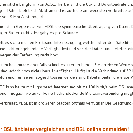
Line ist die Langform von ADSL. Hierbei sind die Up- und Downloadrate un
 Daher bietet sich ADSL an und ist auch die am weitesten verbreitetste Va
von 8 Mbit/s ist möglich.
Line ist im Gegensatz zum ADSL die symmetrische Übertragung von Daten. 
iger. Sie erreicht 2 Megabytes pro Sekunde.
t es sich um einen Breitband-Internetzugang, welcher über den Satelliten h
 Eine nicht ortsgebundene Verfügbarkeit und von der Daten- und Telefonle
 wegen der Entfernung recht hoch.
en heutzutage ebenfalls schnelles Internet bieten. Sie erreichen Werte 
 sind jedoch noch nicht überall verfügbar. Häufig ist die Verbindung auf 3
lefon und Fernsehen abgeschlossen werden, sind Kabelanbieter die erste W
LTE kann heute mit Highspeed-Internet und bis zu 100 Mbit/s beim DSL a
gionen möglich, wo zuvor keine flächendeckende Breitbandverbindung mögl
erbreitet. VDSL ist in größeren Städten oftmals verfügbar. Die Geschwindig
r DSL Anbieter vergleichen und DSL online anmelden!