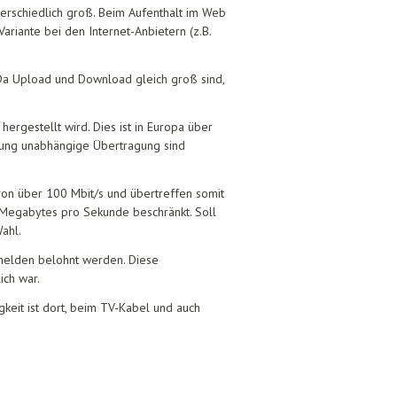
terschiedlich groß. Beim Aufenthalt im Web
riante bei den Internet-Anbietern (z.B.
Da Upload und Download gleich groß sind,
ergestellt wird. Dies ist in Europa über
itung unabhängige Übertragung sind
von über 100 Mbit/s und übertreffen somit
2 Megabytes pro Sekunde beschränkt. Soll
ahl.
nmelden belohnt werden. Diese
ich war.
keit ist dort, beim TV-Kabel und auch