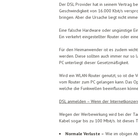
Der DSL Provider hat in seinem Vertrag b
Geschwindigkeit von 16.000 Kbit/s verspro
bringen. Aber die Ursache liegt nicht imme
Eine falsche Hardware oder ungünstige Ei
Ein verkehrt eingestellter Router oder ein
Für den Heimanwender ist es zudem wichti
werden. Diese sollten auch immer nur so l
PC unterliegt dieser Gesetzmäßigkeit.
Wird ein WLAN-Router genutzt, so ist die V
vom Router zum PC gelangen kann. Das Opt
welche die Funkwellen beeinflussen können
DSL anmelden – Wenn der Internetkonzern 
Wegen der Werbewirkung wird bei der Tari
Kabel sogar bis zu 100 Mbit/s. Ist dieses 
Normale Verluste –
Wie im obigen Abs