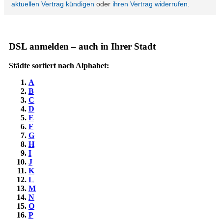
DSL anmelden – auch in Ihrer Stadt
Städte sortiert nach Alphabet:
A
B
C
D
E
F
G
H
I
J
K
L
M
N
O
P