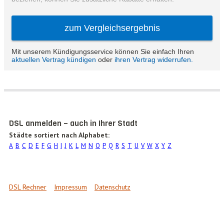
DSL anmelden – auch in Ihrer Stadt
Städte sortiert nach Alphabet:
A
B
C
D
E
F
G
H
I
J
K
L
M
N
O
P
Q
R
S
T
U
V
W
X
Y
Z
DSL Rechner
Impressum
Datenschutz