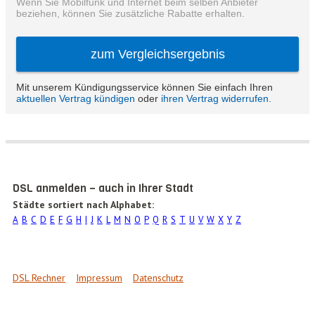
DSL anmelden – auch in Ihrer Stadt
Städte sortiert nach Alphabet:
A
B
C
D
E
F
G
H
I
J
K
L
M
N
O
P
Q
R
S
T
U
V
W
X
Y
Z
DSL Rechner
Impressum
Datenschutz