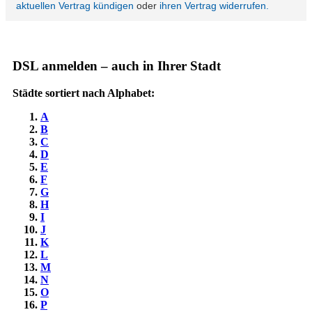
DSL anmelden – auch in Ihrer Stadt
Städte sortiert nach Alphabet:
A
B
C
D
E
F
G
H
I
J
K
L
M
N
O
P