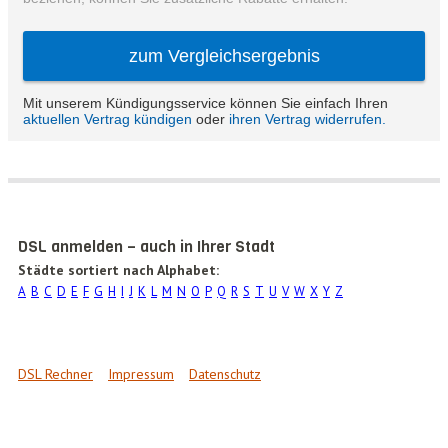
DSL anmelden – auch in Ihrer Stadt
Städte sortiert nach Alphabet:
A
B
C
D
E
F
G
H
I
J
K
L
M
N
O
P
Q
R
S
T
U
V
W
X
Y
Z
DSL Rechner
Impressum
Datenschutz