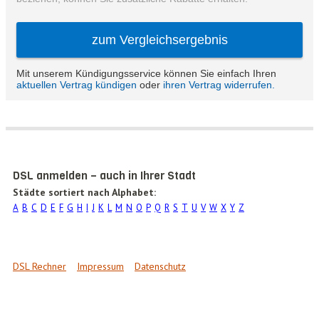
DSL anmelden – auch in Ihrer Stadt
Städte sortiert nach Alphabet:
A
B
C
D
E
F
G
H
I
J
K
L
M
N
O
P
Q
R
S
T
U
V
W
X
Y
Z
DSL Rechner
Impressum
Datenschutz