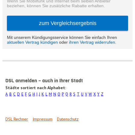
DSL anmelden – auch in Ihrer Stadt
Städte sortiert nach Alphabet:
A
B
C
D
E
F
G
H
I
J
K
L
M
N
O
P
Q
R
S
T
U
V
W
X
Y
Z
DSL Rechner
Impressum
Datenschutz